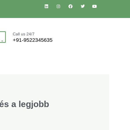
L
I
F
T
Y
i
n
a
w
o
n
s
c
i
u
k
t
e
t
t
e
a
b
t
u
d
g
o
e
b
i
r
o
r
e
n
a
k
Call us 24/7
m
+91-9522345635
és a legjobb