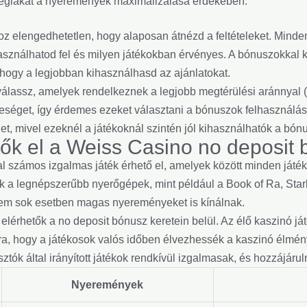
ratégiákat a nyeremények maximalizálása érdekében.
 elengedhetetlen, hogy alaposan átnézd a feltételeket. Minde
ználhatod fel és milyen játékokban érvényes. A bónuszokkal k
, hogy a legjobban kihasználhasd az ajánlatokat.
t válassz, amelyek rendelkeznek a legjobb megtérülési aránnya
séget, így érdemes ezeket választani a bónuszok felhasználásáh
ehet, mivel ezeknél a játékoknál szintén jól kihasználhatók a bón
tők el a Weiss Casino no deposit
 számos izgalmas játék érhető el, amelyek között minden játéko
k a legnépszerűbb nyerőgépek, mint például a Book of Ra, Star
em sok esetben magas nyereményeket is kínálnak.
 elérhetők a no deposit bónusz keretein belül. Az élő kaszinó já
ra, hogy a játékosok valós időben élvezhessék a kaszinó élmén
sztók által irányított játékok rendkívül izgalmasak, és hozzájár
Nyeremények