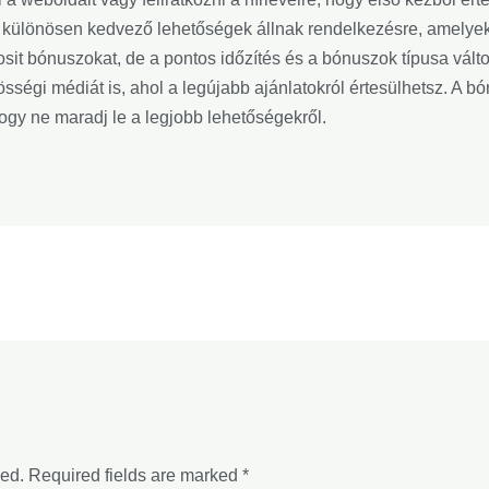
 különösen kedvező lehetőségek állnak rendelkezésre, amelyek
sit bónuszokat, de a pontos időzítés és a bónuszok típusa vál
össégi médiát is, ahol a legújabb ajánlatokról értesülhetsz. A b
ogy ne maradj le a legjobb lehetőségekről.
hed.
Required fields are marked
*