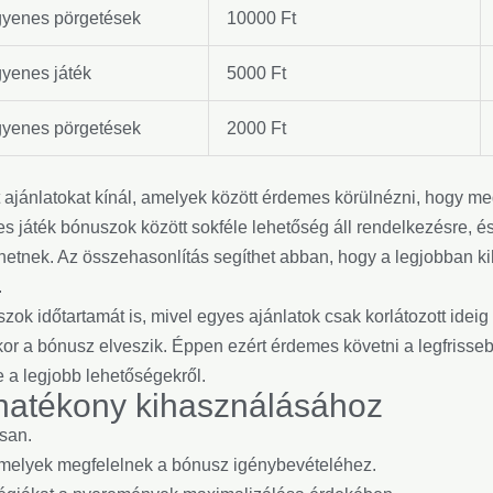
gyenes pörgetések
10000 Ft
gyenes játék
5000 Ft
gyenes pörgetések
2000 Ft
ajánlatokat kínál, amelyek között érdemes körülnézni, hogy m
s játék bónuszok között sokféle lehetőség áll rendelkezésre, 
ehetnek. Az összehasonlítás segíthet abban, hogy a legjobban k
.
ok időtartamát is, mivel egyes ajánlatok csak korlátozott ideig
kkor a bónusz elveszik. Éppen ezért érdemes követni a legfriss
 a legjobb lehetőségekről.
hatékony kihasználásához
osan.
 amelyek megfelelnek a bónusz igénybevételéhez.