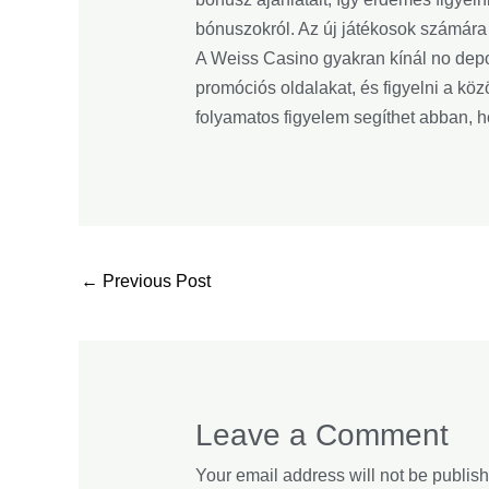
bónuszokról. Az új játékosok számára
A Weiss Casino gyakran kínál no depo
promóciós oldalakat, és figyelni a köz
folyamatos figyelem segíthet abban, h
←
Previous Post
Leave a Comment
Your email address will not be publis