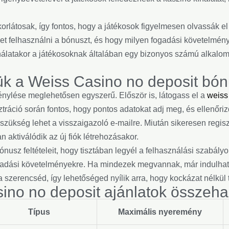
rlátosak, így fontos, hogy a játékosok figyelmesen olvassák el a
het felhasználni a bónuszt, és hogy milyen fogadási követelmé
latakor a játékosoknak általában egy bizonyos számú alkalomm
ük a Weiss Casino no deposit bón
nylése meglehetősen egyszerű. Először is, látogass el a
weiss
gisztráció során fontos, hogy pontos adatokat adj meg, és ellenőr
zükség lehet a visszaigazoló e-mailre. Miután sikeresen regisztr
aktiválódik az új fiók létrehozásakor.
sz feltételeit, hogy tisztában legyél a felhasználási szabályokk
adási követelményekre. Ha mindezek megvannak, már indulhat i
 szerencséd, így lehetőséged nyílik arra, hogy kockázat nélkül 
ino no deposit ajánlatok összeha
Típus
Maximális nyeremény