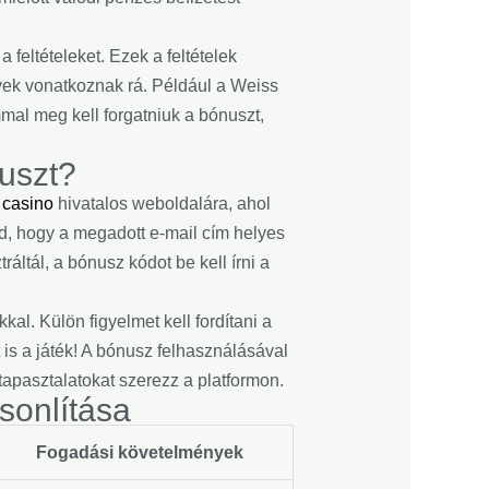
 feltételeket. Ezek a feltételek
nyek vonatkoznak rá. Például a Weiss
al meg kell forgatniuk a bónuszt,
uszt?
 casino
hivatalos weboldalára, ahol
izd, hogy a megadott e-mail cím helyes
áltál, a bónusz kódot be kell írni a
al. Külön figyelmet kell fordítani a
s a játék! A bónusz felhasználásával
tapasztalatokat szerezz a platformon.
sonlítása
Fogadási követelmények