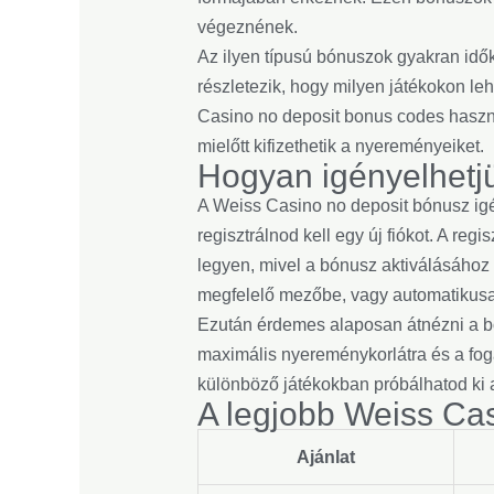
végeznének.
Az ilyen típusú bónuszok gyakran időko
részletezik, hogy milyen játékokon le
Casino no deposit bonus codes haszná
mielőtt kifizethetik a nyereményeiket.
Hogyan igényelhetj
A Weiss Casino no deposit bónusz igé
regisztrálnod kell egy új fiókot. A re
legyen, mivel a bónusz aktiválásához s
megfelelő mezőbe, vagy automatikusan 
Ezután érdemes alaposan átnézni a bónu
maximális nyereménykorlátra és a fog
különböző játékokban próbálhatod ki a
A legjobb Weiss Cas
Ajánlat