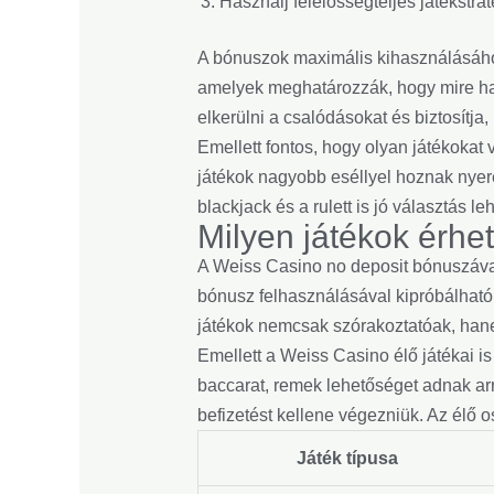
Használj felelősségteljes játékst
A bónuszok maximális kihasználásához
amelyek meghatározzák, hogy mire has
elkerülni a csalódásokat és biztosítja
Emellett fontos, hogy olyan játékoka
játékok nagyobb eséllyel hoznak nyere
blackjack és a rulett is jó választás l
Milyen játékok érhe
A Weiss Casino no deposit bónuszával
bónusz felhasználásával kipróbálható
játékok nemcsak szórakoztatóak, han
Emellett a Weiss Casino élő játékai is
baccarat, remek lehetőséget adnak ar
befizetést kellene végezniük. Az élő o
Játék típusa